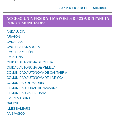
1
2
3
4
5
6
7
8
9
10
11
12
Siguiente
ACCESO UNIVERSIDAD MAYORES DE 25 A DISTANCIA
POR COMUNIDADES
ANDALUCÍA
ARAGÓN
CANARIAS
CASTILLA LA MANCHA
CASTILLA Y LEÓN
CATALUÑA
CIUDAD AUTONOMA DE CEUTA
CIUDAD AUTONOMA DE MELILLA
COMUNIDAD AUTÓNOMA DE CANTABRIA
COMUNIDAD AUTÓNOMA DE LA RIOJA
COMUNIDAD DE MADRID
COMUNIDAD FORAL DE NAVARRA
COMUNIDAD VALENCIANA
EXTREMADURA
GALICIA
ILLES BALEARS
PAÍS VASCO