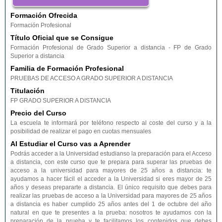
CEUTA
MELILLA
Formación Ofrecida
SALAMANCA
SANTA CRUZ DE
SEGOVIA
Formación Profesional
TENERIFE
Título Oficial que se Consigue
SEVILLA
SORIA
TARRAGONA
Formación Profesional de Grado Superior a distancia - FP de Grado
TERUEL
TOLEDO
VALENCIA
Superior a distancia
VALLADOLID
VIZCAYA
ZAMORA
Familia de Formación Profesional
ZARAGOZA
PRUEBAS DE ACCESO A GRADO SUPERIOR A DISTANCIA
Titulación
FP GRADO SUPERIOR A DISTANCIA
Precio del Curso
La escuela te informará por teléfono respecto al coste del curso y a la
posibilidad de realizar el pago en cuotas mensuales
Al Estudiar el Curso vas a Aprender
Podrás acceder a la Universidad estudianso la preparación para el Acceso
a distancia, con este curso que te prepara para superar las pruebas de
acceso a la universidad para mayores de 25 años a distancia: te
ayudamos a hacer fácil el acceder a la Universidad si eres mayor de 25
años y deseas prepararte a distancia. El único requisito que debes para
realizar las pruebas de acceso a la Universidad para mayores de 25 años
a distancia es haber cumplido 25 años antes del 1 de octubre del año
natural en que te presentes a la prueba: nosotros te ayudamos con la
preparación de la prueba y te facilitamos los contenidos que debes