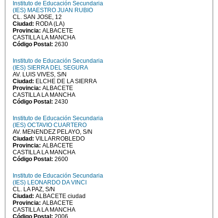
Instituto de Educación Secundaria
(IES) MAESTRO JUAN RUBIO
CL. SAN JOSE, 12
Ciudad:
RODA (LA)
Provincia:
ALBACETE
CASTILLA LA MANCHA
Código Postal:
2630
Instituto de Educación Secundaria
(IES) SIERRA DEL SEGURA
AV. LUIS VIVES, S/N
Ciudad:
ELCHE DE LA SIERRA
Provincia:
ALBACETE
CASTILLA LA MANCHA
Código Postal:
2430
Instituto de Educación Secundaria
(IES) OCTAVIO CUARTERO
AV. MENENDEZ PELAYO, S/N
Ciudad:
VILLARROBLEDO
Provincia:
ALBACETE
CASTILLA LA MANCHA
Código Postal:
2600
Instituto de Educación Secundaria
(IES) LEONARDO DA VINCI
CL. LA PAZ, S/N
Ciudad:
ALBACETE ciudad
Provincia:
ALBACETE
CASTILLA LA MANCHA
Código Postal:
2006