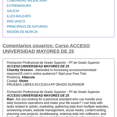
COMUNIDAD VALENCIANA
EXTREMADURA
GALICIA
ILLES BALEARS
PAÍS VASCO
PRINCIPADO DE ASTURIAS
REGIÓN DE MURCIA
Comentarios usuarios: Curso ACCESO
UNIVERSIDAD MAYORES DE 25
Formación Profesional de Grado Superior - FP de Grado Superior
ACCESO UNIVERSIDAD MAYORES DE 25
Chastity Greaves
: Interested in increasing accesouniversidad-
mayores25.com’s online audience? Start your Free Trial.
Provincia:
Albacete
Ciudad:
Shotts
PRUEBAS LIBRES ACCESO A FP GRADO SUPERIOR
Formación Profesional de Grado Superior - FP de Grado Superior
ACCESO UNIVERSIDAD MAYORES DE 25
Ravi
: Are you looking for a personal assistant who can handle your
daily business operations and make your life easier? I can help with
tasks related to admin, marketing, gathering data from multiple websites,
answering emails, website management, social media, content writing,
planning new projects, bookkeeping, entering data into softwares, and