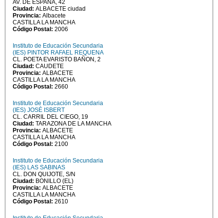
AV. DE ESPAÑA, 42
Ciudad:
ALBACETE ciudad
Provincia:
Albacete
CASTILLA LA MANCHA
Código Postal:
2006
Instituto de Educación Secundaria
(IES) PINTOR RAFAEL REQUENA
CL. POETA EVARISTO BAÑON, 2
Ciudad:
CAUDETE
Provincia:
ALBACETE
CASTILLA LA MANCHA
Código Postal:
2660
Instituto de Educación Secundaria
(IES) JOSÉ ISBERT
CL. CARRIL DEL CIEGO, 19
Ciudad:
TARAZONA DE LA MANCHA
Provincia:
ALBACETE
CASTILLA LA MANCHA
Código Postal:
2100
Instituto de Educación Secundaria
(IES) LAS SABINAS
CL. DON QUIJOTE, S/N
Ciudad:
BONILLO (EL)
Provincia:
ALBACETE
CASTILLA LA MANCHA
Código Postal:
2610