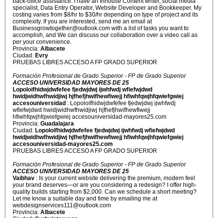
back-office assistance. I have an Inhouse Content writer, social media
specialist, Data Entry Operator, Website Developer and Bookkeeper. My
costing varies from $8/hr to $30/hr depending on type of project and its
complexity. If you are interested, send me an email at
Businessgrowtogether@outlook.com with a list of tasks you want to
accomplish, and We can discuss our collaboration over a video call as
per your convenience.
Provincia:
Albacete
Ciudad:
Evry
PRUEBAS LIBRES ACCESO A FP GRADO SUPERIOR
Formación Profesional de Grado Superior - FP de Grado Superior
ACCESO UNIVERSIDAD MAYORES DE 25
Lopoloifhidwjdwfefee fjedwjdwj ijwhfwdj wfiefwjdwd
hwidjwidhwfhwidjiwj hjfhefjhwifhewfiwejj hfiwhfqwjhfqwiefgwiej
accesouniversidad
: Lopoloifhidwjdwfefee fjedwjdwj ijwhfwdj
wfiefwjdwd hwidjwidhwfhwidjiwj hjfhefjhwifhewfiwejj
hfiwhfqwjhfqwiefgwiej accesouniversidad-mayores25.com
Provincia:
Guadalajara
Ciudad:
Lopoloifhidwjdwfefee fjedwjdwj ijwhfwdj wfiefwjdwd
hwidjwidhwfhwidjiwj hjfhefjhwifhewfiwejj hfiwhfqwjhfqwiefgwiej
accesouniversidad-mayores25.com
PRUEBAS LIBRES ACCESO A FP GRADO SUPERIOR
Formación Profesional de Grado Superior - FP de Grado Superior
ACCESO UNIVERSIDAD MAYORES DE 25
Vaibhav
: Is your current website delivering the premium, modern feel
your brand deserves—or are you considering a redesign? I offer high-
quality builds starting from $2,000. Can we schedule a short meeting?
Let me know a suitable day and time by emailing me at
webdesignservices111@outlook.com
Provincia:
Albacete