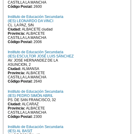
CASTILLA LA MANCHA
Código Postal:
2600
Instituto de Educación Secundaria
(IES) LEONARDO DA VINCI
CL. LA PAZ, S/N
Ciudad:
ALBACETE ciudad
Provincia:
ALBACETE
CASTILLA LA MANCHA
Código Postal:
2006
Instituto de Educación Secundaria
(IES) ESCULTOR JOSÉ LUIS SÁNCHEZ
AV. JOSE HERNANDEZ DE LA
ASUNCION, 2
Ciudad:
ALMANSA
Provincia:
ALBACETE
CASTILLA LA MANCHA
Código Postal:
2640
Instituto de Educación Secundaria
(IES) PEDRO SIMÓN ABRIL
PS. DE SAN FRANCISCO, 32
Ciudad:
ALCARAZ
Provincia:
ALBACETE
CASTILLA LA MANCHA
Código Postal:
2300
Instituto de Educación Secundaria
(IES) AL BASIT