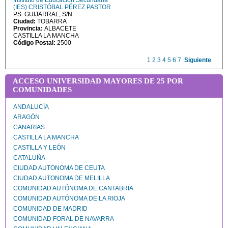
Instituto de Educación Secundaria
(IES) CRISTÓBAL PÉREZ PASTOR
PS. GUIJARRAL, S/N
Ciudad:
TOBARRA
Provincia:
ALBACETE
CASTILLA LA MANCHA
Código Postal:
2500
1
2
3
4
5
6
7
Siguiente
ACCESO UNIVERSIDAD MAYORES DE 25 POR
COMUNIDADES
ANDALUCÍA
ARAGÓN
CANARIAS
CASTILLA LA MANCHA
CASTILLA Y LEÓN
CATALUÑA
CIUDAD AUTONOMA DE CEUTA
CIUDAD AUTONOMA DE MELILLA
COMUNIDAD AUTÓNOMA DE CANTABRIA
COMUNIDAD AUTÓNOMA DE LA RIOJA
COMUNIDAD DE MADRID
COMUNIDAD FORAL DE NAVARRA