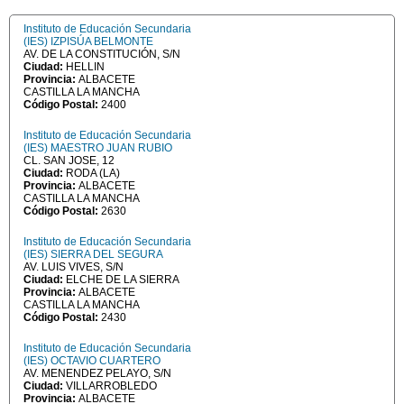
Instituto de Educación Secundaria
(IES) IZPISÚA BELMONTE
AV. DE LA CONSTITUCIÓN, S/N
Ciudad:
HELLIN
Provincia:
ALBACETE
CASTILLA LA MANCHA
Código Postal:
2400
Instituto de Educación Secundaria
(IES) MAESTRO JUAN RUBIO
CL. SAN JOSE, 12
Ciudad:
RODA (LA)
Provincia:
ALBACETE
CASTILLA LA MANCHA
Código Postal:
2630
Instituto de Educación Secundaria
(IES) SIERRA DEL SEGURA
AV. LUIS VIVES, S/N
Ciudad:
ELCHE DE LA SIERRA
Provincia:
ALBACETE
CASTILLA LA MANCHA
Código Postal:
2430
Instituto de Educación Secundaria
(IES) OCTAVIO CUARTERO
AV. MENENDEZ PELAYO, S/N
Ciudad:
VILLARROBLEDO
Provincia:
ALBACETE